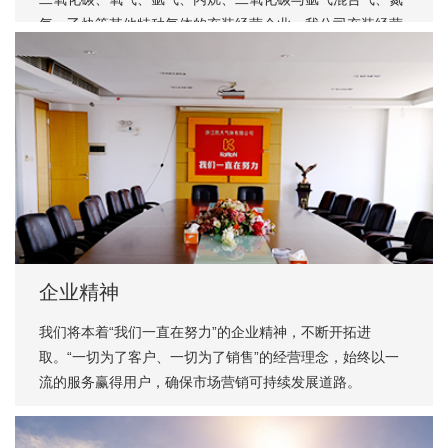
气、乙炔等其他特种气体的充装经营企业。我公司充装经营
的环氧乙烷灭菌气体产品，在国内外医疗器械灭菌行业享有
很高的知名度。目前，国内外多家大中型医疗器械生产厂家
及医疗灭菌企业均与我公司保持着长期稳定的业务合作关
系。同时本公司具有多年经营危险货物进出口业务，公司的
灭菌气体产品远销越南、泰国、马来西亚、菲律宾、印度等
东南亚国家，近年来的出口需求量呈逐年增长趋势。自2020
年疫情爆发以来，公司被浙江省经济和信息化厅列入省级疫
情防控应急物资迫切配套企业名单。
企业精神
我们将本着“我们一直在努力”的企业精神，不断开拓进
取。“一切为了客户、一切为了销售”的经营理念，始终以一
流的服务赢得用户，确保市场营销可持续发展道路。