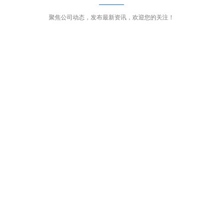
聚焦公司动态，发布最新资讯，欢迎您的关注！
03-05
关于报废气瓶处理情况的公示
凯天气体组织员工收看党的二十大开幕式
2022-10-17