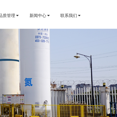
品质管理
新闻中心
联系我们