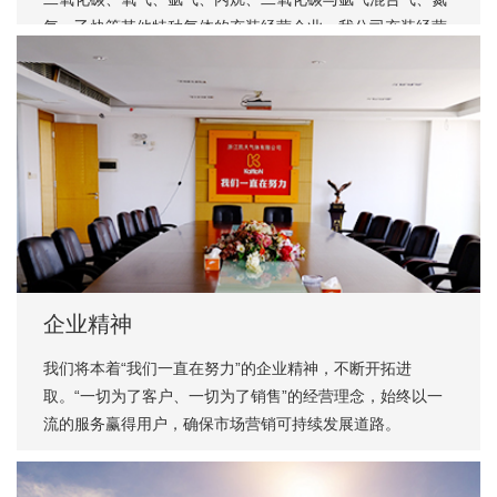
气、乙炔等其他特种气体的充装经营企业。我公司充装经营
的环氧乙烷灭菌气体产品，在国内外医疗器械灭菌行业享有
很高的知名度。目前，国内外多家大中型医疗器械生产厂家
及医疗灭菌企业均与我公司保持着长期稳定的业务合作关
系。同时本公司具有多年经营危险货物进出口业务，公司的
灭菌气体产品远销越南、泰国、马来西亚、菲律宾、印度等
东南亚国家，近年来的出口需求量呈逐年增长趋势。自2020
年疫情爆发以来，公司被浙江省经济和信息化厅列入省级疫
情防控应急物资迫切配套企业名单。
企业精神
我们将本着“我们一直在努力”的企业精神，不断开拓进
取。“一切为了客户、一切为了销售”的经营理念，始终以一
流的服务赢得用户，确保市场营销可持续发展道路。