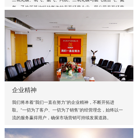
气、乙炔等其他特种气体的充装经营企业。我公司充装经营
的环氧乙烷灭菌气体产品，在国内外医疗器械灭菌行业享有
很高的知名度。目前，国内外多家大中型医疗器械生产厂家
及医疗灭菌企业均与我公司保持着长期稳定的业务合作关
系。同时本公司具有多年经营危险货物进出口业务，公司的
灭菌气体产品远销越南、泰国、马来西亚、菲律宾、印度等
东南亚国家，近年来的出口需求量呈逐年增长趋势。自2020
年疫情爆发以来，公司被浙江省经济和信息化厅列入省级疫
情防控应急物资迫切配套企业名单。
企业精神
我们将本着“我们一直在努力”的企业精神，不断开拓进
取。“一切为了客户、一切为了销售”的经营理念，始终以一
流的服务赢得用户，确保市场营销可持续发展道路。